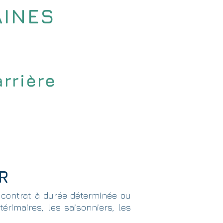
INES
Laure
GIRAU
arrière
 entreprises
Tarifs
Contact
R
ontrat à durée déterminée ou
érimaires, les saisonniers, les