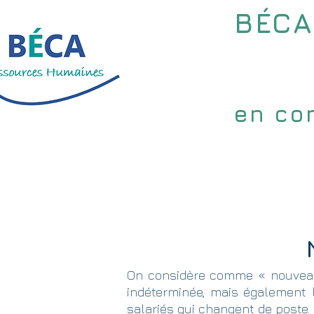
B
É
CA
en con
Accueil
Qui suis-je ?
Pou
On considère comme « nouveau
indéterminée, mais également le
salariés qui changent de poste.